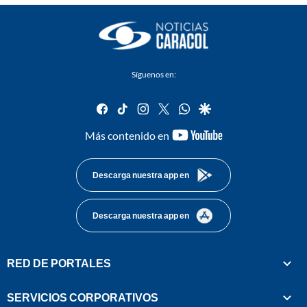
Síguenos en:
facebook
tiktok
instagram
twitter
whatsapp
google
youtube-
Más contenido en
footer
Descarga nuestra app en
Descarga nuestra app en
RED DE PORTALES
SERVICIOS CORPORATIVOS