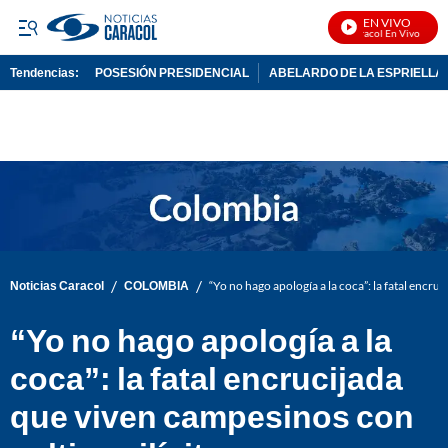
EN VIVO
Noticias Caracol En Vivo
Tendencias:
POSESIÓN PRESIDENCIAL
ABELARDO DE LA ESPRIELLA
PUBLICIDAD
/
/
Noticias Caracol
COLOMBIA
“Yo no hago apología a la coca”: la fatal encru
“Yo no hago apología a la
coca”: la fatal encrucijada
que viven campesinos con