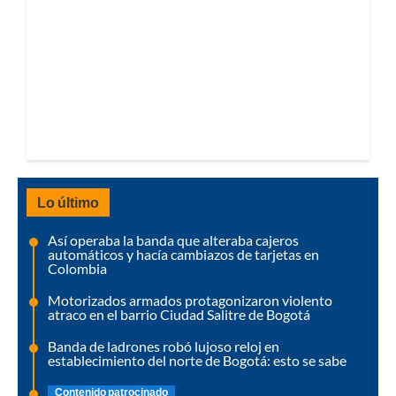
Lo último
Así operaba la banda que alteraba cajeros
automáticos y hacía cambiazos de tarjetas en
Colombia
Motorizados armados protagonizaron violento
atraco en el barrio Ciudad Salitre de Bogotá
Banda de ladrones robó lujoso reloj en
establecimiento del norte de Bogotá: esto se sabe
Contenido patrocinado