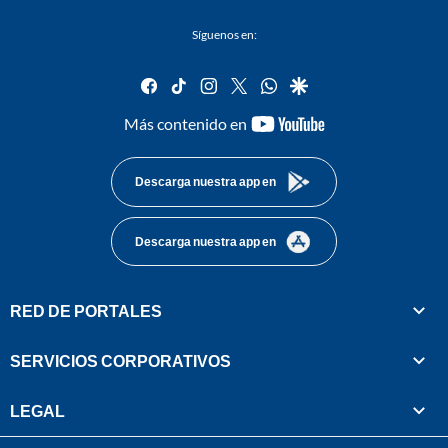
Síguenos en:
facebook
tiktok
instagram
twitter
whatsapp
google
youtube-
Más contenido en
footer
Descarga nuestra app en
Descarga nuestra app en
RED DE PORTALES
SERVICIOS CORPORATIVOS
LEGAL