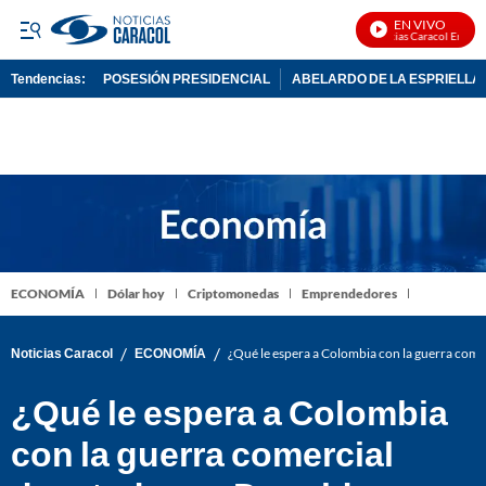
EN VIVO
Noticias Caracol En Vivo
Tendencias:
POSESIÓN PRESIDENCIAL
ABELARDO DE LA ESPRIELLA
PUBLICIDAD
ECONOMÍA
Dólar hoy
Criptomonedas
Emprendedores
/
/
Noticias Caracol
ECONOMÍA
¿Qué le espera a Colombia con la guerra com
¿Qué le espera a Colombia
con la guerra comercial