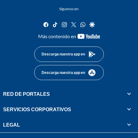
Síguenos en:
facebook
tiktok
instagram
twitter
whatsapp
google
youtube-
Más contenido en
footer
Descarga nuestra app en
Descarga nuestra app en
RED DE PORTALES
SERVICIOS CORPORATIVOS
LEGAL