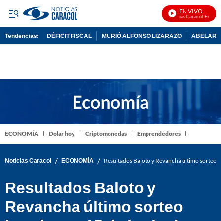
EN VIVO
Noticias Caracol En Vivo
Tendencias:
DÉFICIT FISCAL
MURIÓ ALFONSO LIZARAZO
ABELARDO
PUBLICIDAD
ECONOMÍA
Dólar hoy
Criptomonedas
Emprendedores
/
/
Noticias Caracol
ECONOMÍA
Resultados Baloto y Revancha último sorteo h
Resultados Baloto y
Revancha último sorteo