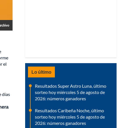
Archivo
e
forme
r el
Lo último
Resultados Super Astro Luna, último
sorteo hoy miércoles 5 de agosto de
e días
2026: números ganadores
nera
Resultados Caribeña Noche, último
sorteo hoy miércoles 5 de agosto de
2026: números ganadores