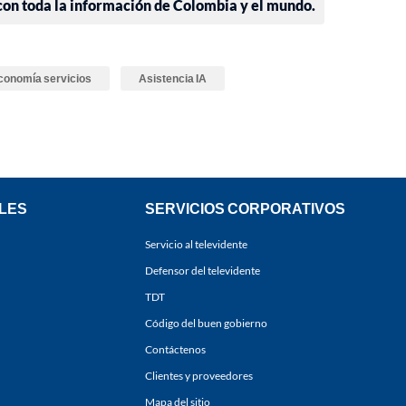
 con toda la información de Colombia y el mundo.
conomía servicios
Asistencia IA
LES
SERVICIOS CORPORATIVOS
Servicio al televidente
Defensor del televidente
TDT
Código del buen gobierno
Contáctenos
Clientes y proveedores
Mapa del sitio