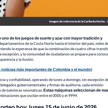
Imagen de referencia de la Caribeña Noche.
no de los juegos de suerte y azar con mayor tradición y
partamentos de la Costa Norte hasta el interior del país, miles d
endo la esperanza de que la combinación de cuatro cifras trans
 la excepción, y la comunidad de ciudadanos se prepara para conoce
parencia y la ilusión.
 noticias más importantes de Colombia y el mundo)
ncia y confiabilidad, operando de lunes a domingo, sin excepción d
s, delegados gubernamentales y firmas de auditoría, cada emisión
co de baloteras neumáticas.
Estas máquinas seleccionan de ma
binaciones que oscilan entre el 0000 y el 9999.
rteo hoy, lunes 15 de junio de 2026