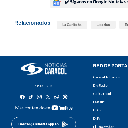
✔️ Síganos en Google Noticias
Relacionados
La Caribeña
Loterías
E
RED DE PORTA
Caracol Televisión
Blu Radio
Síguenos en:
Gol Caracol
facebook
tiktok
instagram
twitter
whatsapp
google
La Kalle
youtube-
Más contenido en
HJCK
footer
DiTu
Descarga nuestra app en
El Espectador