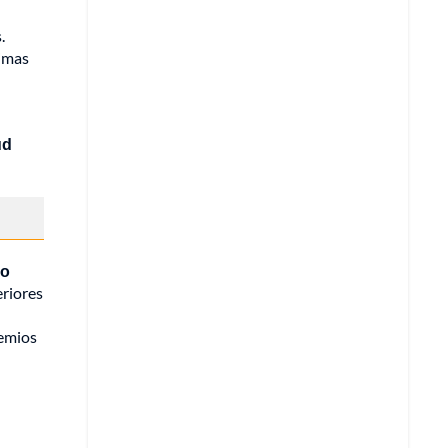
.
timas
ud
co
eriores
remios