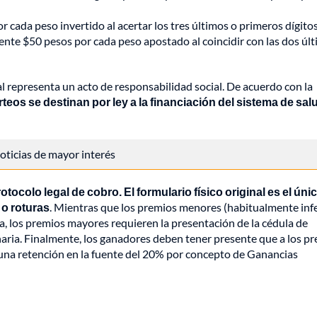
 cada peso invertido al acertar los tres últimos o primeros dígitos
ente $50 pesos por cada peso apostado al coincidir con las dos úl
gal representa un acto de responsabilidad social. De acuerdo con la
eos se destinan por ley a la financiación del sistema de sal
 noticias de mayor interés
protocolo legal de cobro. El formulario físico original es el úni
 o roturas
. Mientras que los premios menores (habitualmente inf
, los premios mayores requieren la presentación de la cédula de
onaria. Finalmente, los ganadores deben tener presente que a los p
 una retención en la fuente del 20% por concepto de Ganancias