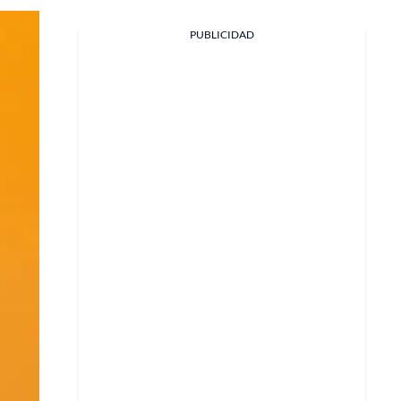
PUBLICIDAD
Facebook
X
Whatsapp
Copiar enlace
Telegram
LinkedIn