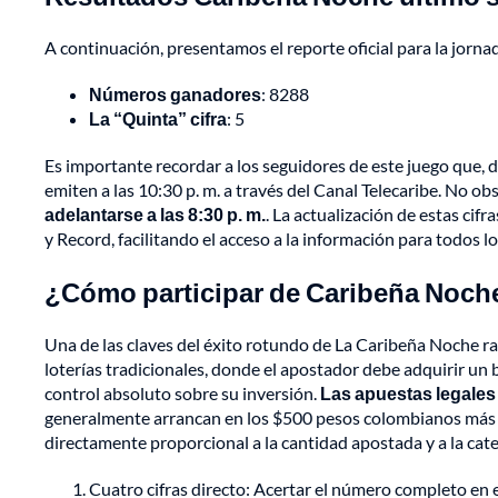
A continuación, presentamos el reporte oficial para la jorna
Números ganadores
: 8288
La “Quinta” cifra
: 5
Es importante recordar a los seguidores de este juego que, de
emiten a las 10:30 p. m. a través del Canal Telecaribe. No ob
adelantarse a las 8:30 p. m.
. La actualización de estas cif
y Record, facilitando el acceso a la información para todos lo
¿Cómo participar de Caribeña Noch
Una de las claves del éxito rotundo de La Caribeña Noche rad
loterías tradicionales, donde el apostador debe adquirir un bi
control absoluto sobre su inversión.
Las apuestas legale
generalmente arrancan en los $500 pesos colombianos más el 
directamente proporcional a la cantidad apostada y a la cate
Cuatro cifras directo: Acertar el número completo en