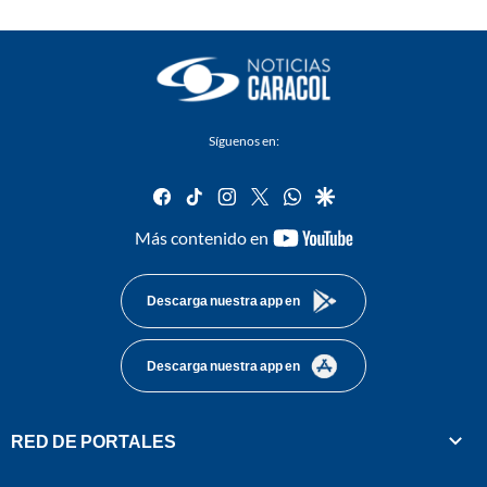
Síguenos en:
facebook
tiktok
instagram
twitter
whatsapp
google
youtube-
Más contenido en
footer
Descarga nuestra app en
Descarga nuestra app en
RED DE PORTALES