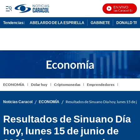
EN VIVO
Noticias Caracol En Vivo
Tendencias:
ABELARDO DE LA ESPRIELLA
GABINETE
DONALD TR
PUBLICIDAD
ECONOMÍA
Dólar hoy
Criptomonedas
Emprendedores
/
/
Noticias Caracol
ECONOMÍA
Resultados de Sinuano Día hoy, lunes 15 de j
Resultados de Sinuano Día
hoy, lunes 15 de junio de