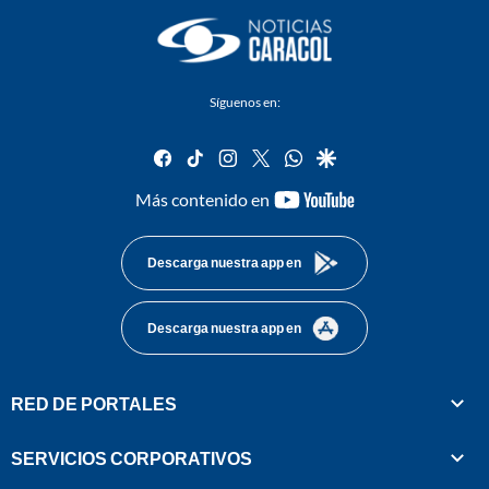
Síguenos en:
facebook
tiktok
instagram
twitter
whatsapp
google
youtube-
Más contenido en
footer
Descarga nuestra app en
Descarga nuestra app en
RED DE PORTALES
SERVICIOS CORPORATIVOS