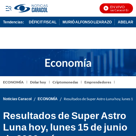
EN VIVO
Noticias Caracol En Vivo
Tendencias:
DÉFICIT FISCAL
MURIÓ ALFONSO LIZARAZO
ABELARDO
PUBLICIDAD
ECONOMÍA
Dólar hoy
Criptomonedas
Emprendedores
/
/
Noticias Caracol
ECONOMÍA
Resultados de Super Astro Luna hoy, lunes 1
Resultados de Super Astro
Luna hoy, lunes 15 de junio