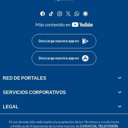
facebook
tiktok
instagram
twitter
whatsapp
google
youtube-
Más contenido en
footer
Descarga nuestra app en
Descarga nuestra app en
RED DE PORTALES
SERVICIOS CORPORATIVOS
LEGAL
El uso de este sitio web implica la aceptación de los
Términos y condiciones
y
Políticas de Tratamiento de la Información
de
CARACOL TELEVISIÓN