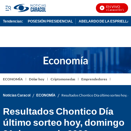
EN VIVO
Noticias Caracol En Vivo
Tendencias:
POSESIÓN PRESIDENCIAL
ABELARDO DE LA ESPRIELLA
PUBLICIDAD
ECONOMÍA
Dólar hoy
Criptomonedas
Emprendedores
/
/
Noticias Caracol
ECONOMÍA
Resultados Chontico Día último sorteo hoy,
Resultados Chontico Día
último sorteo hoy, domingo