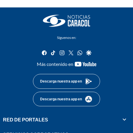
Síguenos en:
facebook
tiktok
instagram
twitter
whatsapp
google
youtube-
Más contenido en
footer
Descarga nuestra app en
Descarga nuestra app en
RED DE PORTALES