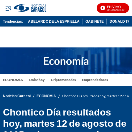
EN VIVO
Noticias Caracol En Vivo
Tendencias:
ABELARDO DE LA ESPRIELLA
GABINETE
DONALD TR
PUBLICIDAD
ECONOMÍA
Dólar hoy
Criptomonedas
Emprendedores
/
/
Noticias Caracol
ECONOMÍA
Chontico Día resultados hoy, martes 12 de a
Chontico Día resultados
hoy, martes 12 de agosto de