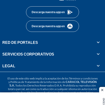
footer
Descarga nuestra app en
Descarga nuestra app en
RED DE PORTALES
SERVICIOS CORPORATIVOS
LEGAL
El uso de este sitio web implica la aceptación de los
Términos y condiciones
y
Políticas de Tratamiento de la Información
de
CARACOL TELEVISIÓN
S.A.
Todos los Derechos Reservados D.R.A. Prohibida su reproducción
total o parcial, así como su traducción a cualquier idioma sin autorización
cl
escrita de su titular. Reproduction in whole or in part, or translation
without written permission is prohibited. All rights reserved 2025.
PUBLICIDAD