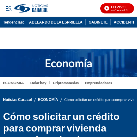
EN VIVO
Noticias Caracol En Vivo
Tendencias:
ABELARDO DE LA ESPRIELLA
GABINETE
ACCIDENTE 
PUBLICIDAD
ECONOMÍA
Dólar hoy
Criptomonedas
Emprendedores
/
/
Noticias Caracol
ECONOMÍA
Cómo solicitar un crédito para comprar vivie
Cómo solicitar un crédito
para comprar vivienda