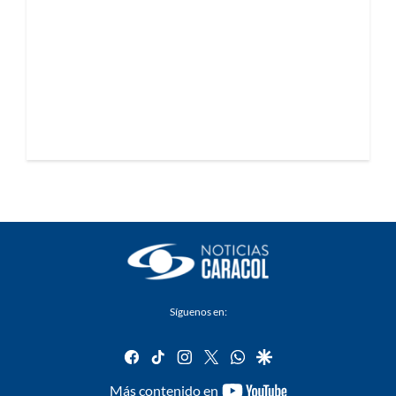
Síguenos en:
facebook
tiktok
instagram
twitter
whatsapp
google
youtube-
Más contenido en