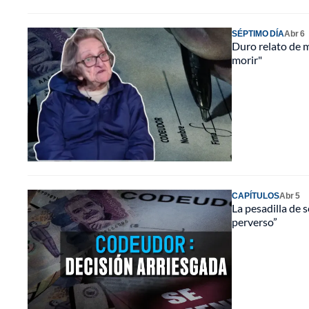
SÉPTIMO DÍA
Abr 6
Duro relato de 
morir"
CAPÍTULOS
Abr 5
La pesadilla de 
perverso”