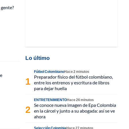
a gente?
Lo último
Fútbol Colombiano
Hace 2 minutos
de
Preparador físico del fútbol colombiano,
entre los entrenos y escritura de libros
para dejar huella
ENTRETENIMIENTO
Hace 26 minutos
Se conoce nueva imagen de Epa Colombia
en la cárcel y junto a su abogada: así se ve
ahora
Selección Colombia
Hace 27 minutos