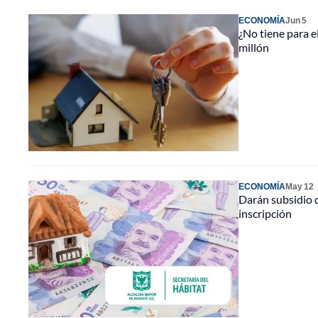
ECONOMÍA
Jun 5
¿No tiene para e
millón
ECONOMÍA
May 12
Darán subsidio d
inscripción