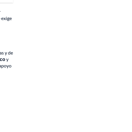
r
 exige
as y de
ico
y
 apoyo