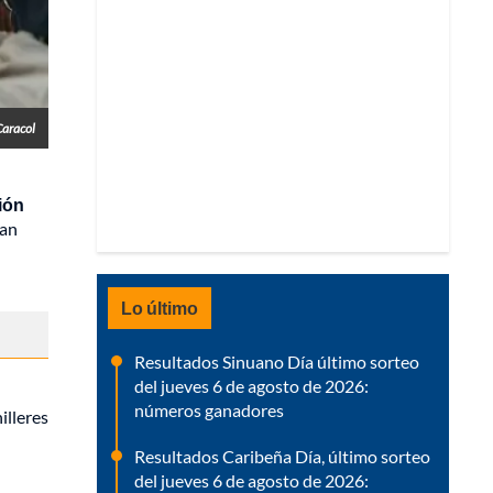
Caracol
ión
tan
Lo último
Resultados Sinuano Día último sorteo
del jueves 6 de agosto de 2026:
números ganadores
illeres
Resultados Caribeña Día, último sorteo
del jueves 6 de agosto de 2026: