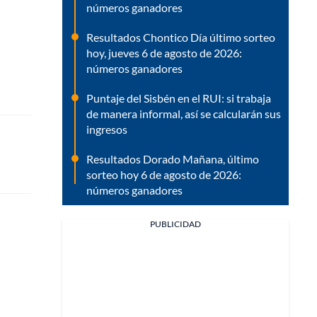
números ganadores
Resultados Chontico Día último sorteo
hoy, jueves 6 de agosto de 2026:
números ganadores
Puntaje del Sisbén en el RUI: si trabaja
de manera informal, así se calcularán sus
ingresos
Resultados Dorado Mañana, último
sorteo hoy 6 de agosto de 2026:
números ganadores
PUBLICIDAD