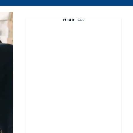
PUBLICIDAD
Facebook
X
Whatsapp
Copiar enlace
Telegram
LinkedIn