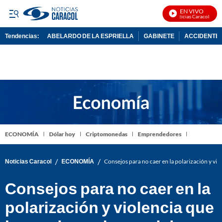
EN VIVO
Noticias Caracol En Vi
Tendencias:
ABELARDO DE LA ESPRIELLA
GABINETE
ACCIDENTE 
PUBLICIDAD
ECONOMÍA
Dólar hoy
Criptomonedas
Emprendedores
/
/
Noticias Caracol
ECONOMÍA
Consejos para no caer en la polarización y viol
Consejos para no caer en la
polarización y violencia que