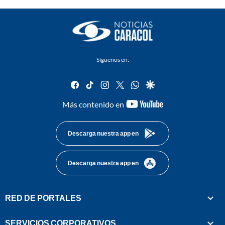
Síguenos en:
facebook
tiktok
instagram
twitter
whatsapp
google
youtube-
Más contenido en
footer
Descarga nuestra app en
Descarga nuestra app en
RED DE PORTALES
SERVICIOS CORPORATIVOS