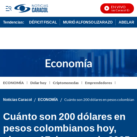
EN VIVO
Noticias Caracol En Vivo
Tendencias:
DÉFICIT FISCAL
MURIÓ ALFONSO LIZARAZO
ABELARDO
PUBLICIDAD
ECONOMÍA
Dólar hoy
Criptomonedas
Emprendedores
/
/
Noticias Caracol
ECONOMÍA
Cuánto son 200 dólares en pesos colombianos
Cuánto son 200 dólares en
pesos colombianos hoy,