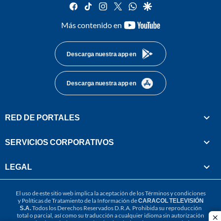
facebook
tiktok
instagram
twitter
whatsapp
google
youtube-
Más contenido en
footer
Descarga nuestra app en
Descarga nuestra app en
RED DE PORTALES
SERVICIOS CORPORATIVOS
LEGAL
El uso de este sitio web implica la aceptación de los
Términos y condiciones
y
Políticas de Tratamiento de la Información
de
CARACOL TELEVISIÓN
S.A.
Todos los Derechos Reservados D.R.A. Prohibida su reproducción
total o parcial, así como su traducción a cualquier idioma sin autorización
cl