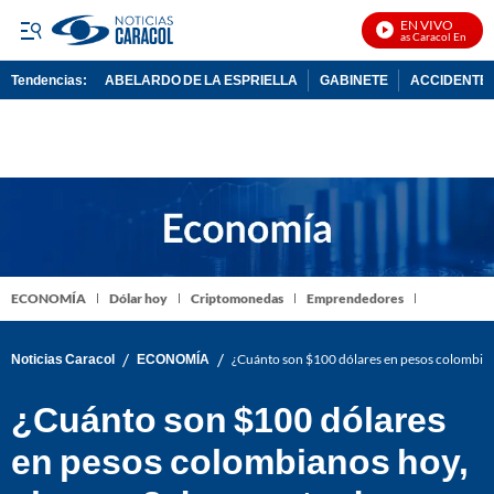
EN VIVO
Noticias Caracol En Vivo
Tendencias:
ABELARDO DE LA ESPRIELLA
GABINETE
ACCIDENTE 
PUBLICIDAD
ECONOMÍA
Dólar hoy
Criptomonedas
Emprendedores
/
/
Noticias Caracol
ECONOMÍA
¿Cuánto son $100 dólares en pesos colombian
¿Cuánto son $100 dólares
en pesos colombianos hoy,