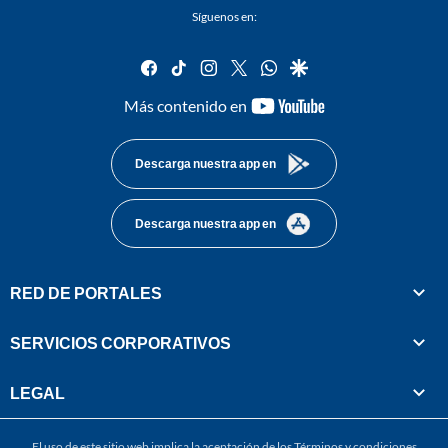
Síguenos en:
facebook
tiktok
instagram
twitter
whatsapp
google
youtube-
Más contenido en
footer
Descarga nuestra app en
Descarga nuestra app en
RED DE PORTALES
SERVICIOS CORPORATIVOS
LEGAL
El uso de este sitio web implica la aceptación de los
Términos y condiciones