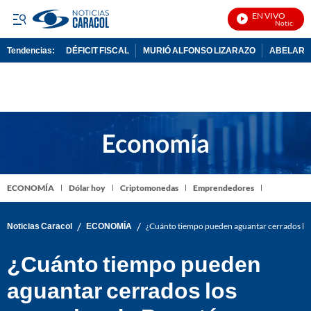
EN VIVO
Noticias Cara
Tendencias:
DÉFICIT FISCAL
MURIÓ ALFONSO LIZARAZO
ABELARDO
PUBLICIDAD
ECONOMÍA
Dólar hoy
Criptomonedas
Emprendedores
/
/
Noticias Caracol
ECONOMÍA
¿Cuánto tiempo pueden aguantar cerrados lo
¿Cuánto tiempo pueden
aguantar cerrados los