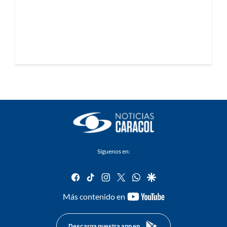
Síguenos en:
facebook
tiktok
instagram
twitter
whatsapp
google
youtube-
Más contenido en
footer
Descarga nuestra app en