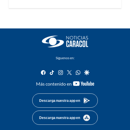
Síguenos en:
facebook
tiktok
instagram
twitter
whatsapp
google
youtube-
Más contenido en
footer
Descarga nuestra app en
Descarga nuestra app en