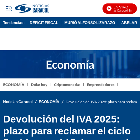
EN VIVO
Noticias Caracol En Vivo
Tendencias:
DÉFICIT FISCAL
MURIÓ ALFONSO LIZARAZO
ABELARDO
PUBLICIDAD
ECONOMÍA
Dólar hoy
Criptomonedas
Emprendedores
/
/
Noticias Caracol
ECONOMÍA
Devolución del IVA 2025: plazo para reclamar 
Devolución del IVA 2025:
plazo para reclamar el ciclo