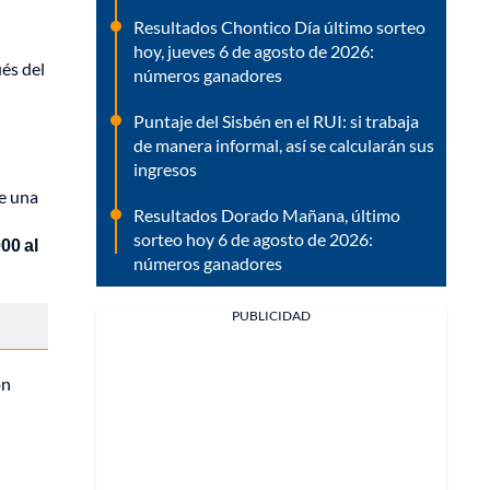
Resultados Chontico Día último sorteo
hoy, jueves 6 de agosto de 2026:
és del
números ganadores
Puntaje del Sisbén en el RUI: si trabaja
de manera informal, así se calcularán sus
ingresos
e una
Resultados Dorado Mañana, último
sorteo hoy 6 de agosto de 2026:
00 al
números ganadores
PUBLICIDAD
on