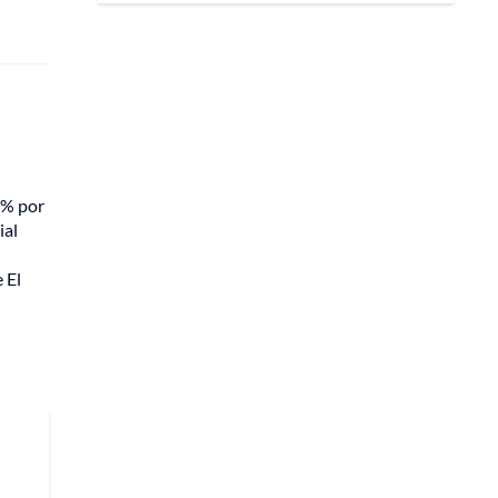
0% por
ial
 El