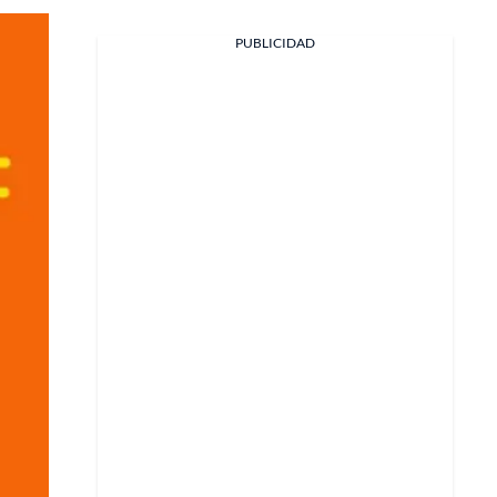
PUBLICIDAD
Facebook
X
Whatsapp
Copiar enlace
Telegram
LinkedIn