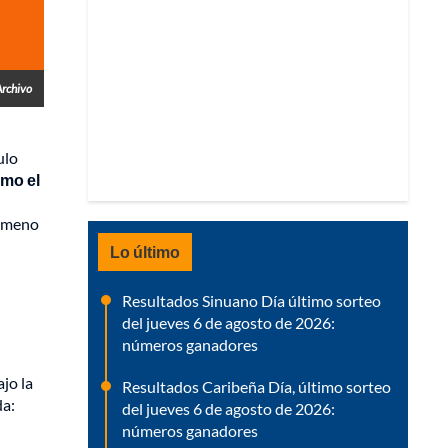
Archivo
ulo
omo el
nómeno
Lo último
Resultados Sinuano Día último sorteo
del jueves 6 de agosto de 2026:
números ganadores
jo la
Resultados Caribeña Día, último sorteo
da:
del jueves 6 de agosto de 2026:
números ganadores