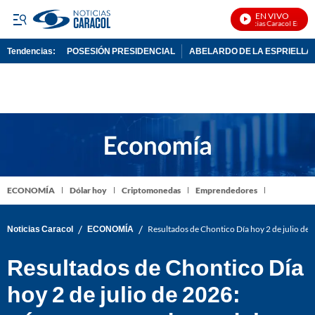
EN VIVO
Noticias Caracol En Vivo
Tendencias:
POSESIÓN PRESIDENCIAL
ABELARDO DE LA ESPRIELLA
PUBLICIDAD
ECONOMÍA
Dólar hoy
Criptomonedas
Emprendedores
/
/
Noticias Caracol
ECONOMÍA
Resultados de Chontico Día hoy 2 de julio de
Resultados de Chontico Día
hoy 2 de julio de 2026: