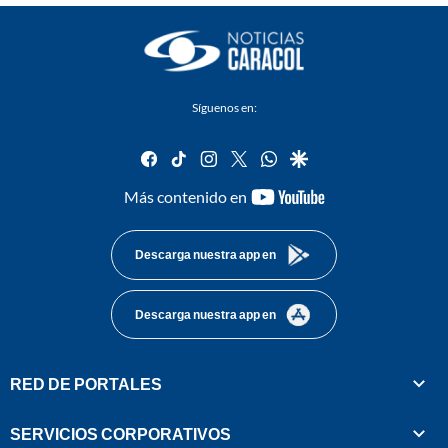
Síguenos en:
facebook
tiktok
instagram
twitter
whatsapp
google
youtube-
Más contenido en
footer
Descarga nuestra app en
Descarga nuestra app en
RED DE PORTALES
SERVICIOS CORPORATIVOS