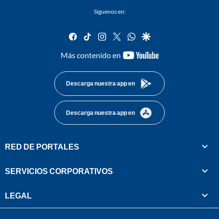
Síguenos en:
facebook
tiktok
instagram
twitter
whatsapp
google
youtube-
Más contenido en
footer
Descarga nuestra app en
Descarga nuestra app en
RED DE PORTALES
SERVICIOS CORPORATIVOS
LEGAL