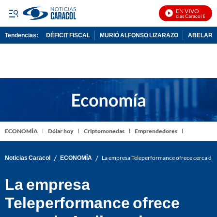
EN VIVO
Noticias Caracol En Vivo
Tendencias:
DÉFICIT FISCAL
MURIÓ ALFONSO LIZARAZO
ABELARDO
PUBLICIDAD
ECONOMÍA
Dólar hoy
Criptomonedas
Emprendedores
/
/
Noticias Caracol
ECONOMÍA
La empresa Teleperformance ofrece cerca de 4
La empresa
Teleperformance ofrece