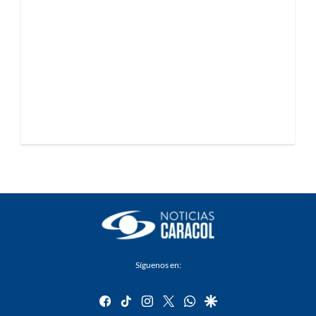
Síguenos en:
facebook
tiktok
instagram
twitter
whatsapp
google