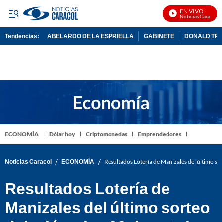
EN VIVO
Noticias Caracol En
Tendencias:
ABELARDO DE LA ESPRIELLA
GABINETE
DONALD TR
PUBLICIDAD
ECONOMÍA
Dólar hoy
Criptomonedas
Emprendedores
/
/
Noticias Caracol
ECONOMÍA
Resultados Lotería de Manizales del último s
Resultados Lotería de
Manizales del último sorteo