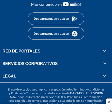
youtube-
Más contenido en
footer
Descarga nuestra app en
Descarga nuestra app en
RED DE PORTALES
SERVICIOS CORPORATIVOS
LEGAL
El uso de este sitio web implica la aceptación de los
Términos y condiciones
y
Políticas de Tratamiento de la Información
de
CARACOL TELEVISIÓN
S.A.
Todos los Derechos Reservados D.R.A. Prohibida su reproducción
total o parcial, así como su traducción a cualquier idioma sin autorización
cl
escrita de su titular. Reproduction in whole or in part, or translation
without written permission is prohibited. All rights reserved 2025.