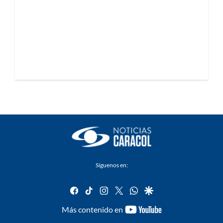
Síguenos en:
facebook
tiktok
instagram
twitter
whatsapp
google
youtube-
Más contenido en
footer