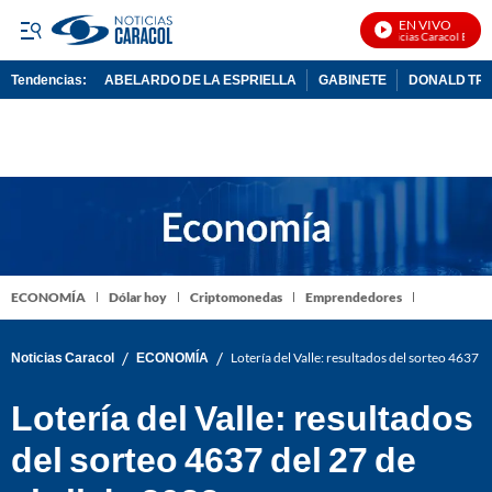
EN VIVO
Noticias Caracol En Viv
Tendencias:
ABELARDO DE LA ESPRIELLA
GABINETE
DONALD TR
PUBLICIDAD
ECONOMÍA
Dólar hoy
Criptomonedas
Emprendedores
/
/
Noticias Caracol
ECONOMÍA
Lotería del Valle: resultados del sorteo 4637 d
Lotería del Valle: resultados
del sorteo 4637 del 27 de