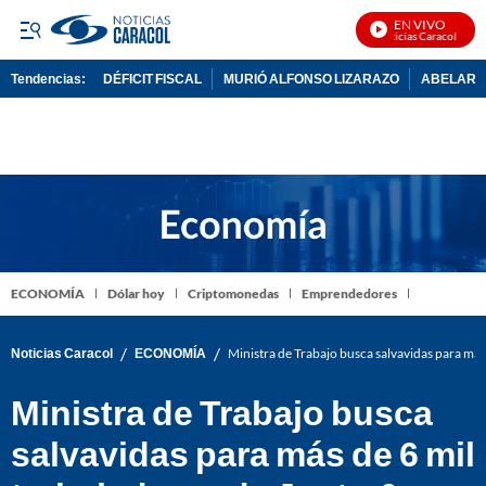
EN VIVO
Noticias Caracol En Vi
Tendencias:
DÉFICIT FISCAL
MURIÓ ALFONSO LIZARAZO
ABELARDO
PUBLICIDAD
ECONOMÍA
Dólar hoy
Criptomonedas
Emprendedores
/
/
Noticias Caracol
ECONOMÍA
Ministra de Trabajo busca salvavidas para más
Ministra de Trabajo busca
salvavidas para más de 6 mil