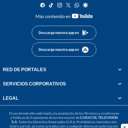
facebook
tiktok
instagram
twitter
whatsapp
google
youtube-
Más contenido en
footer
Descarga nuestra app en
Descarga nuestra app en
RED DE PORTALES
SERVICIOS CORPORATIVOS
LEGAL
El uso de este sitio web implica la aceptación de los
Términos y condiciones
y
Políticas de Tratamiento de la Información
de
CARACOL TELEVISIÓN
S.A.
Todos los Derechos Reservados D.R.A. Prohibida su reproducción
total o parcial, así como su traducción a cualquier idioma sin autorización