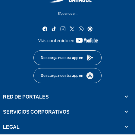
Síguenos en:
facebook
tiktok
instagram
twitter
whatsapp
google
youtube-
Más contenido en
footer
Descarga nuestra app en
Descarga nuestra app en
RED DE PORTALES
SERVICIOS CORPORATIVOS
LEGAL