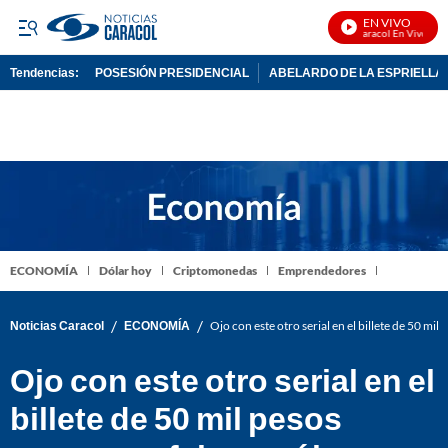
EN VIVO
Noticias Caracol En Vivo
Tendencias:
POSESIÓN PRESIDENCIAL
ABELARDO DE LA ESPRIELLA
PUBLICIDAD
ECONOMÍA
Dólar hoy
Criptomonedas
Emprendedores
/
/
Noticias Caracol
ECONOMÍA
Ojo con este otro serial en el billete de 50 mil
Ojo con este otro serial en el
billete de 50 mil pesos