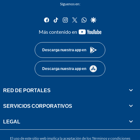
Síguenos en:
facebook
tiktok
instagram
twitter
whatsapp
google
youtube-
Más contenido en
footer
Descarga nuestra app en
Descarga nuestra app en
RED DE PORTALES
SERVICIOS CORPORATIVOS
LEGAL
El uso de este sitio web implica la aceptación de los
Términos y condiciones