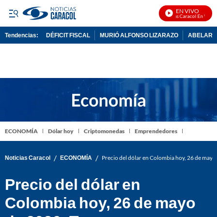
EN VIVO
Noticias Caracol En Vivo
Tendencias:
DÉFICIT FISCAL
MURIÓ ALFONSO LIZARAZO
ABELARDO
PUBLICIDAD
ECONOMÍA
Dólar hoy
Criptomonedas
Emprendedores
/
/
Noticias Caracol
ECONOMÍA
Precio del dólar en Colombia hoy, 26 de mayo
Precio del dólar en
Colombia hoy, 26 de mayo