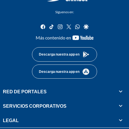
Síguenos en:
facebook
tiktok
instagram
twitter
whatsapp
google
youtube-
Más contenido en
footer
Descarga nuestra app en
Descarga nuestra app en
RED DE PORTALES
SERVICIOS CORPORATIVOS
LEGAL