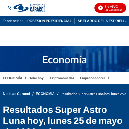
EN VIVO
Noticias Caracol En Vivo
Tendencias:
POSESIÓN PRESIDENCIAL
ABELARDO DE LA ESPRIELLA
PUBLICIDAD
ECONOMÍA
Dólar hoy
Criptomonedas
Emprendedores
/
/
Noticias Caracol
ECONOMÍA
Resultados Super Astro Luna hoy, lunes 25 d
Resultados Super Astro
Luna hoy, lunes 25 de mayo