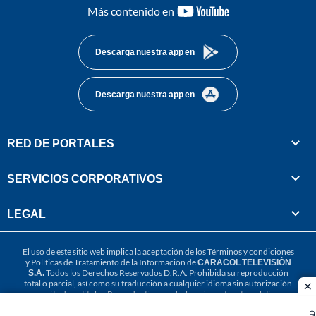
youtube-
Más contenido en
footer
Descarga nuestra app en
Descarga nuestra app en
RED DE PORTALES
SERVICIOS CORPORATIVOS
LEGAL
El uso de este sitio web implica la aceptación de los
Términos y condiciones
y
Políticas de Tratamiento de la Información
de
CARACOL TELEVISIÓN
S.A.
Todos los Derechos Reservados D.R.A. Prohibida su reproducción
total o parcial, así como su traducción a cualquier idioma sin autorización
cl
escrita de su titular. Reproduction in whole or in part, or translation
without written permission is prohibited. All rights reserved 2025.