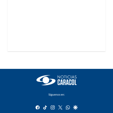
Síguenos en:
facebook
tiktok
instagram
twitter
whatsapp
google