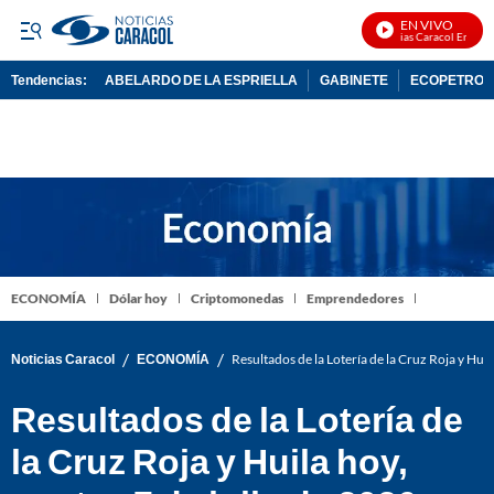
EN VIVO
Noticias Caracol En Vivo
Tendencias:
ABELARDO DE LA ESPRIELLA
GABINETE
ECOPETROL
PUBLICIDAD
ECONOMÍA
Dólar hoy
Criptomonedas
Emprendedores
/
/
Noticias Caracol
ECONOMÍA
Resultados de la Lotería de la Cruz Roja y Hui
Resultados de la Lotería de
la Cruz Roja y Huila hoy,