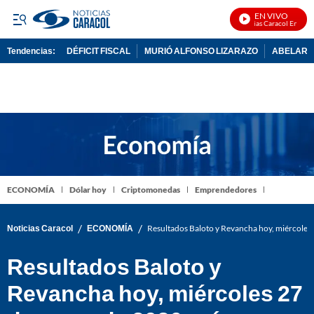
EN VIVO
Noticias Caracol En Vivo
Tendencias:
DÉFICIT FISCAL
MURIÓ ALFONSO LIZARAZO
ABELARDO
PUBLICIDAD
ECONOMÍA
Dólar hoy
Criptomonedas
Emprendedores
/
/
Noticias Caracol
ECONOMÍA
Resultados Baloto y Revancha hoy, miércoles
Resultados Baloto y
Revancha hoy, miércoles 27