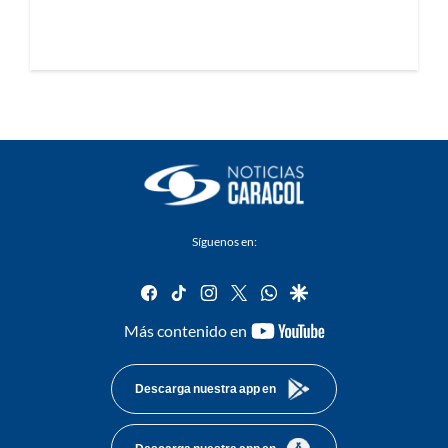
Síguenos en:
facebook
tiktok
instagram
twitter
whatsapp
google
youtube-
Más contenido en
footer
Descarga nuestra app en