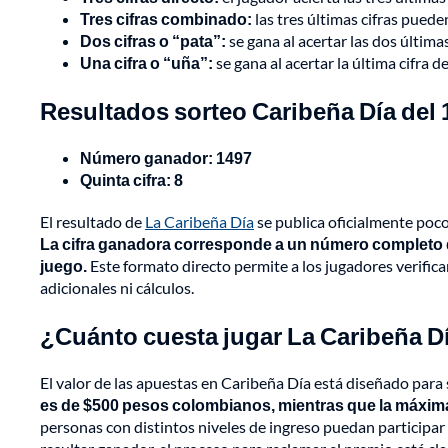
Tres cifras combinado:
las tres últimas cifras puede
Dos cifras o “pata”:
se gana al acertar las dos últimas
Una cifra o “uña”:
se gana al acertar la última cifra 
Resultados sorteo Caribeña Día del 
Número ganador: 1497
Quinta cifra: 8
El resultado de
La Caribeña Día
se publica oficialmente poco
La cifra ganadora corresponde a un número completo de
juego.
Este formato directo permite a los jugadores verific
adicionales ni cálculos.
¿Cuánto cuesta jugar La Caribeña D
El valor de las apuestas en Caribeña Día está diseñado para 
es de $500 pesos colombianos, mientras que la máxima
personas con distintos niveles de ingreso puedan participa