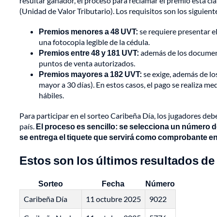
resultar ganador, el proceso para reclamar el premio está
(Unidad de Valor Tributario). Los requisitos son los siguient
Premios menores a 48 UVT:
se requiere presentar el
una fotocopia legible de la cédula.
Premios entre 48 y 181 UVT:
además de los documento
puntos de venta autorizados.
Premios mayores a 182 UVT:
se exige, además de lo
mayor a 30 días). En estos casos, el pago se realiza m
hábiles.
Para participar en el sorteo Caribeña Día, los jugadores deb
país.
El proceso es sencillo: se selecciona un número de 
se entrega el tiquete que servirá como comprobante en
Estos son los últimos resultados de
Sorteo
Fecha
Número
Caribeña Día
11 octubre 2025
9022