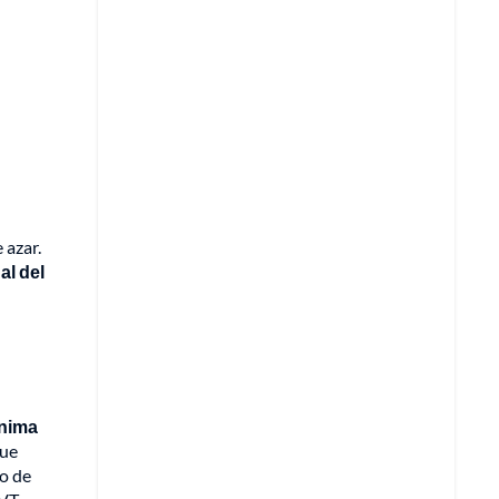
 azar.
al del
ínima
que
so de