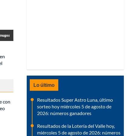
 Images
 en
el
Lo último
Resultados Super Astro Luna, último
e con
sorteo hoy miércoles 5 de agosto de
teo
2026: números ganadores
Resultados de la Lotería del Valle hoy,
miércoles 5 de agosto de 2026: números