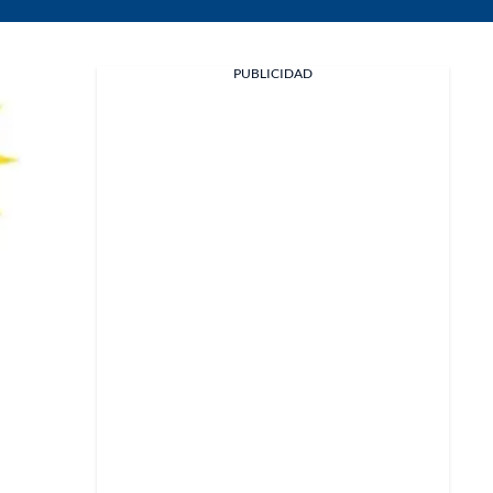
PUBLICIDAD
Facebook
X
Whatsapp
Copiar enlace
Telegram
LinkedIn