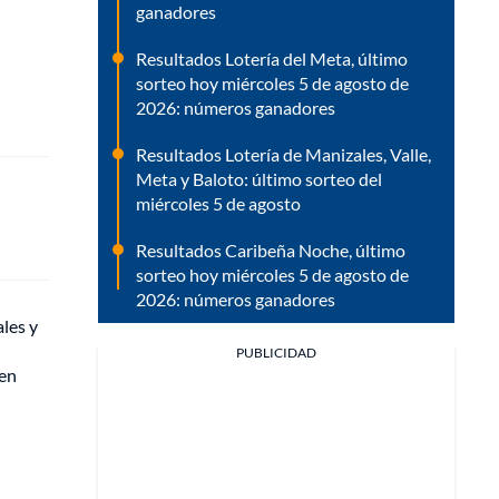
ganadores
Resultados Lotería del Meta, último
sorteo hoy miércoles 5 de agosto de
2026: números ganadores
Resultados Lotería de Manizales, Valle,
Meta y Baloto: último sorteo del
miércoles 5 de agosto
Resultados Caribeña Noche, último
sorteo hoy miércoles 5 de agosto de
2026: números ganadores
ales y
PUBLICIDAD
een