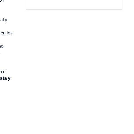
UVT
al y
 en los
no
s
o el
sta y