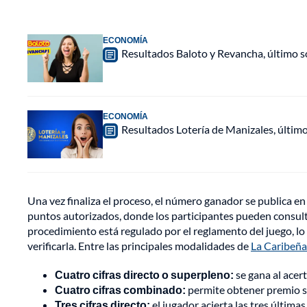
ECONOMÍA
Resultados Baloto y Revancha, último 
ECONOMÍA
Resultados Lotería de Manizales, últim
Una vez finaliza el proceso, el número ganador se publica en l
puntos autorizados, donde los participantes pueden consulta
procedimiento está regulado por el reglamento del juego, lo
verificarla. Entre las principales modalidades de
La Caribeña
Cuatro cifras directo o superpleno:
se gana al acer
Cuatro cifras combinado:
permite obtener premio si 
Tres cifras directo:
el jugador acierta las tres últimas