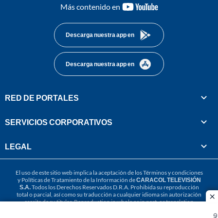
youtube-
Más contenido en
footer
Descarga nuestra app en
Descarga nuestra app en
RED DE PORTALES
SERVICIOS CORPORATIVOS
LEGAL
El uso de este sitio web implica la aceptación de los
Términos y condiciones
y
Políticas de Tratamiento de la Información
de
CARACOL TELEVISIÓN
S.A.
Todos los Derechos Reservados D.R.A. Prohibida su reproducción
total o parcial, así como su traducción a cualquier idioma sin autorización
cl
escrita de su titular. Reproduction in whole or in part, or translation
without written permission is prohibited. All rights reserved 2025.