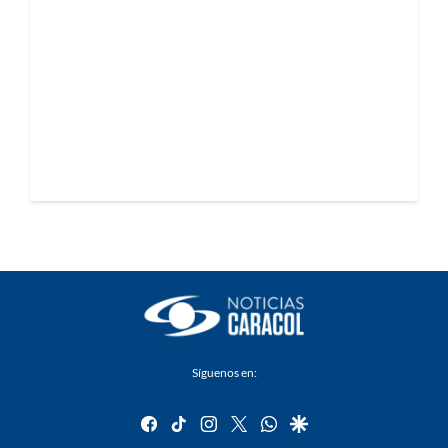
Síguenos en:
facebook
tiktok
instagram
twitter
whatsapp
google