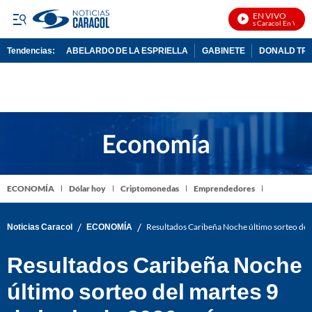
EN VIVO
Noticias Caracol En Vivo
Tendencias:
ABELARDO DE LA ESPRIELLA
GABINETE
DONALD TR
PUBLICIDAD
ECONOMÍA
Dólar hoy
Criptomonedas
Emprendedores
/
/
Noticias Caracol
ECONOMÍA
Resultados Caribeña Noche último sorteo del
Resultados Caribeña Noche
último sorteo del martes 9