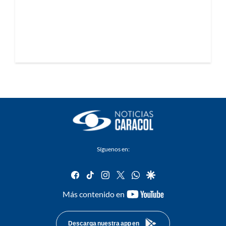
Síguenos en:
facebook
tiktok
instagram
twitter
whatsapp
google
youtube-
Más contenido en
footer
Descarga nuestra app en