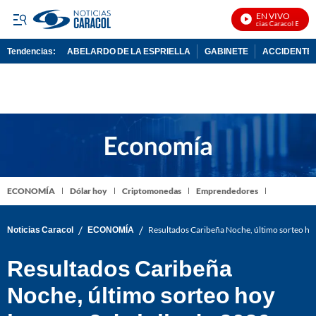
EN VIVO
Noticias Caracol En Vivo
Tendencias:
ABELARDO DE LA ESPRIELLA
GABINETE
ACCIDENTE 
PUBLICIDAD
ECONOMÍA
Dólar hoy
Criptomonedas
Emprendedores
/
/
Noticias Caracol
ECONOMÍA
Resultados Caribeña Noche, último sorteo hoy
Resultados Caribeña
Noche, último sorteo hoy