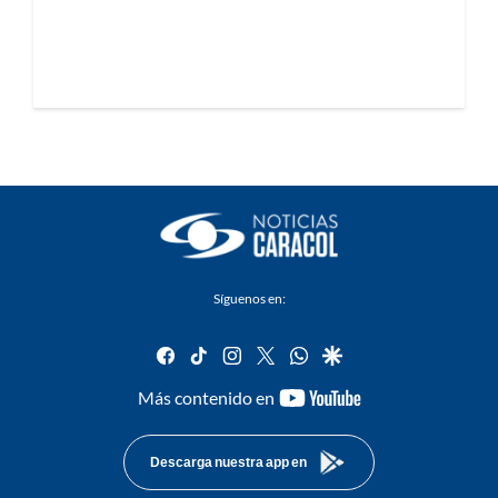
Síguenos en:
facebook
tiktok
instagram
twitter
whatsapp
google
youtube-
Más contenido en
footer
Descarga nuestra app en