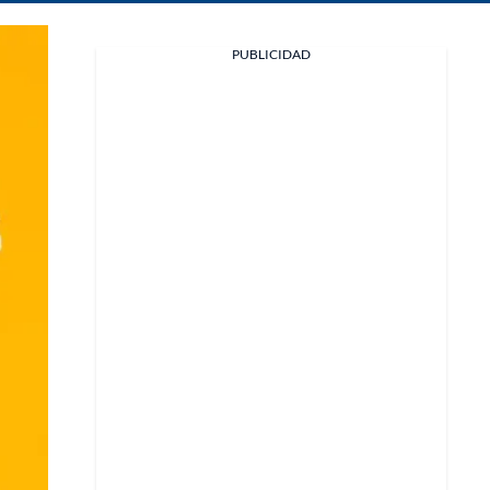
PUBLICIDAD
Facebook
X
Whatsapp
Copiar enlace
Telegram
LinkedIn