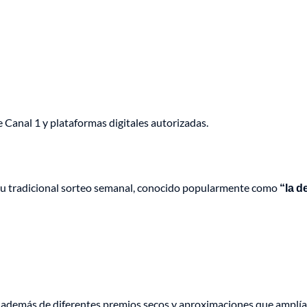
e Canal 1 y plataformas digitales autorizadas.
su tradicional sorteo semanal, conocido popularmente como
“la d
, además de diferentes premios secos y aproximaciones que amplía