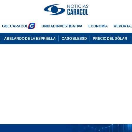
GOL CARACOL
UNIDAD INVESTIGATIVA
ECONOMÍA
REPORTA
ABELARDO DE LA ESPRIELLA
CASO BLESSD
PRECIO DEL DÓLAR
PUBLICIDAD