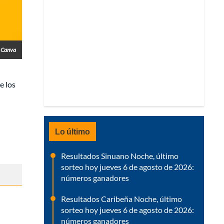
- Canva
e los
Lo último
Resultados Sinuano Noche, último
sorteo hoy jueves 6 de agosto de 2026:
números ganadores
Resultados Caribeña Noche, último
sorteo hoy jueves 6 de agosto de 2026:
números ganadores