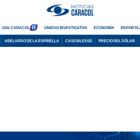
GOL CARACOL
UNIDAD INVESTIGATIVA
ECONOMÍA
REPORTA
ABELARDO DE LA ESPRIELLA
CASO BLESSD
PRECIO DEL DÓLAR
PUBLICIDAD