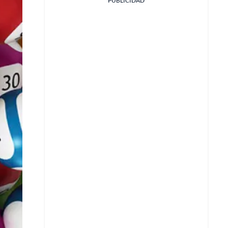
PUBLICIDAD
Facebook
X
Whatsapp
Copiar enlace
Telegram
LinkedIn