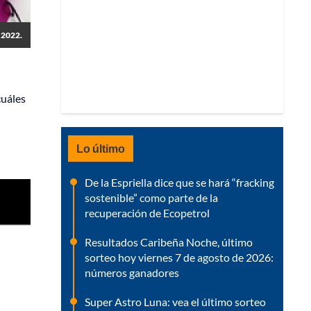
e 2022.
cuáles
Lo último
De la Espriella dice que se hará “fracking
sostenible” como parte de la
recuperación de Ecopetrol
Resultados Caribeña Noche, último
sorteo hoy viernes 7 de agosto de 2026:
números ganadores
Super Astro Luna: vea el último sorteo