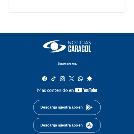
Síguenos en:
facebook
tiktok
instagram
twitter
whatsapp
google
youtube-
Más contenido en
footer
Descarga nuestra app en
Descarga nuestra app en