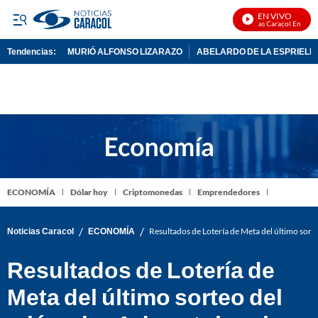
EN VIVO
Noticias Caracol En Vivo
Tendencias:
MURIÓ ALFONSO LIZARAZO
ABELARDO DE LA ESPRIELL
PUBLICIDAD
ECONOMÍA
Dólar hoy
Criptomonedas
Emprendedores
/
/
Noticias Caracol
ECONOMÍA
Resultados de Lotería de Meta del último sort
Resultados de Lotería de
Meta del último sorteo del