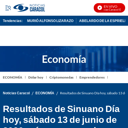
EN VIVO
Noticias Caracol En Vivo
Tendencias:
MURIÓ ALFONSO LIZARAZO
ABELARDO DE LA ESPRIELL
PUBLICIDAD
ECONOMÍA
Dólar hoy
Criptomonedas
Emprendedores
/
/
Noticias Caracol
ECONOMÍA
Resultados de Sinuano Día hoy, sábado 13 de 
Resultados de Sinuano Día
hoy, sábado 13 de junio de