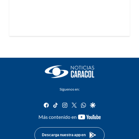
Síguenos en:
facebook
tiktok
instagram
twitter
whatsapp
google
youtube-
Más contenido en
footer
Descarga nuestra app en