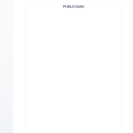
PUBLICIDAD
Facebook
X
Whatsapp
Copiar enlace
Telegram
LinkedIn