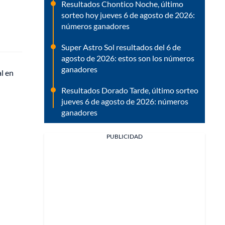
Resultados Chontico Noche, último
sorteo hoy jueves 6 de agosto de 2026:
números ganadores
Super Astro Sol resultados del 6 de
agosto de 2026: estos son los números
ganadores
l en
Resultados Dorado Tarde, último sorteo
jueves 6 de agosto de 2026: números
ganadores
PUBLICIDAD