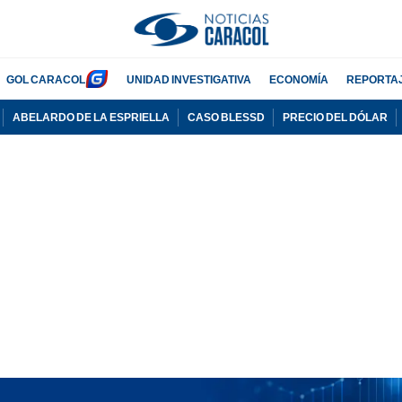
GOL CARACOL
UNIDAD INVESTIGATIVA
ECONOMÍA
REPORTA
ABELARDO DE LA ESPRIELLA
CASO BLESSD
PRECIO DEL DÓLAR
PUBLICIDAD