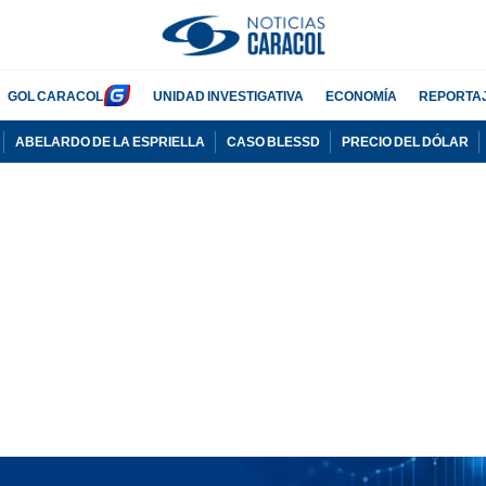
GOL CARACOL
UNIDAD INVESTIGATIVA
ECONOMÍA
REPORTA
ABELARDO DE LA ESPRIELLA
CASO BLESSD
PRECIO DEL DÓLAR
PUBLICIDAD