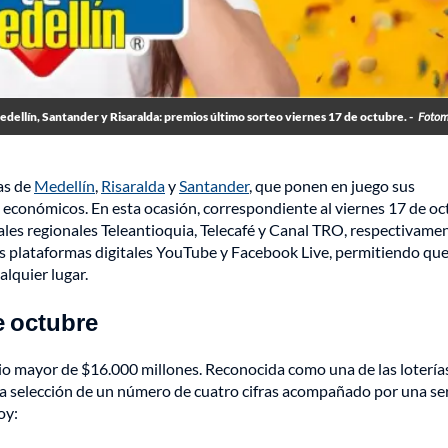
dellín, Santander y Risaralda: premios último sorteo viernes 17 de octubre. -
Fotom
ías de
Medellín
,
Risaralda
y
Santander
, que ponen en juego sus
 económicos. En esta ocasión, correspondiente al viernes 17 de o
nales regionales Teleantioquia, Telecafé y Canal TRO, respectivamen
as plataformas digitales YouTube y Facebook Live, permitiendo que
lquier lugar.
e octubre
mio mayor de $16.000 millones. Reconocida como una de las loterí
la selección de un número de cuatro cifras acompañado por una se
oy: