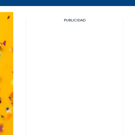
PUBLICIDAD
Facebook
X
Whatsapp
Copiar enlace
Telegram
LinkedIn