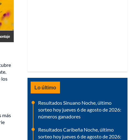
ontaje
ctubre
te.
 los
Lo último
Resultados Sinuano Noche, último
sorteo hoy jueves 6 de agosto de 2026:
as más
números ganadores
rie
Resultados Caribeña Noche, último
sorteo hoy jueves 6 de agosto de 2026: