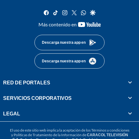
facebook
tiktok
instagram
twitter
whatsapp
google
youtube-
Más contenido en
footer
Descarga nuestra app en
Descarga nuestra app en
RED DE PORTALES
SERVICIOS CORPORATIVOS
LEGAL
El uso de este sitio web implica la aceptación de los
Términos y condiciones
y
Políticas de Tratamiento de la Información
de
CARACOL TELEVISIÓN