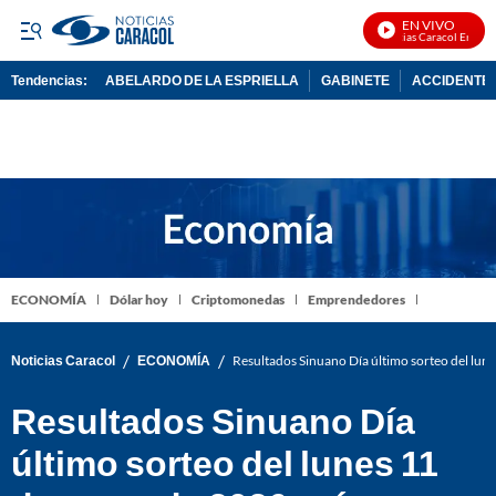
EN VIVO
Noticias Caracol En Vivo
Tendencias:
ABELARDO DE LA ESPRIELLA
GABINETE
ACCIDENTE 
PUBLICIDAD
ECONOMÍA
Dólar hoy
Criptomonedas
Emprendedores
/
/
Noticias Caracol
ECONOMÍA
Resultados Sinuano Día último sorteo del lu
Resultados Sinuano Día
último sorteo del lunes 11