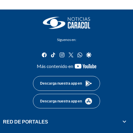
Síguenos en:
facebook
tiktok
instagram
twitter
whatsapp
google
youtube-
Más contenido en
footer
Descarga nuestra app en
Descarga nuestra app en
RED DE PORTALES