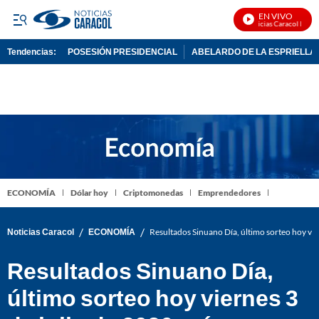
EN VIVO
Noticias Caracol En Viv
Tendencias:
POSESIÓN PRESIDENCIAL
ABELARDO DE LA ESPRIELLA
PUBLICIDAD
ECONOMÍA
Dólar hoy
Criptomonedas
Emprendedores
/
/
Noticias Caracol
ECONOMÍA
Resultados Sinuano Día, último sorteo hoy vi
Resultados Sinuano Día,
último sorteo hoy viernes 3