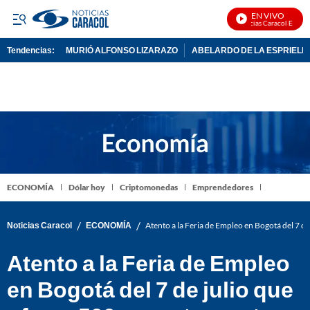
EN VIVO
Noticias Caracol En Vivo
Tendencias:
MURIÓ ALFONSO LIZARAZO
ABELARDO DE LA ESPRIELL
PUBLICIDAD
ECONOMÍA
Dólar hoy
Criptomonedas
Emprendedores
/
/
Noticias Caracol
ECONOMÍA
Atento a la Feria de Empleo en Bogotá del 7 de 
Atento a la Feria de Empleo
en Bogotá del 7 de julio que