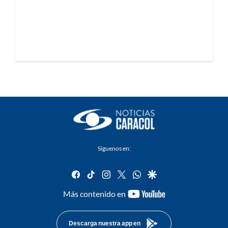
Síguenos en:
facebook
tiktok
instagram
twitter
whatsapp
google
youtube-
Más contenido en
footer
Descarga nuestra app en