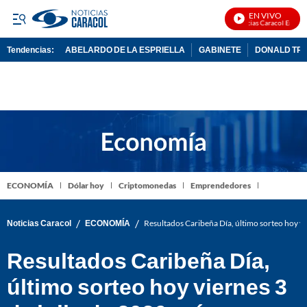
EN VIVO
Noticias Caracol En Vivo
Tendencias:
ABELARDO DE LA ESPRIELLA
GABINETE
DONALD TR
PUBLICIDAD
ECONOMÍA
Dólar hoy
Criptomonedas
Emprendedores
/
/
Noticias Caracol
ECONOMÍA
Resultados Caribeña Día, último sorteo hoy v
Resultados Caribeña Día,
último sorteo hoy viernes 3