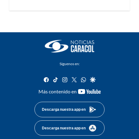
Síguenos en:
facebook
tiktok
instagram
twitter
whatsapp
google
youtube-
Más contenido en
footer
Descarga nuestra app en
Descarga nuestra app en