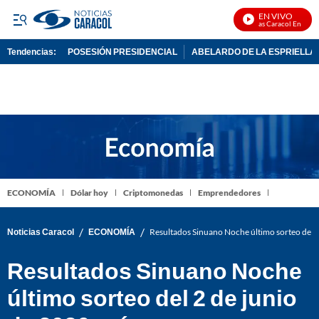
EN VIVO
Noticias Caracol En Vivo
Tendencias:
POSESIÓN PRESIDENCIAL
ABELARDO DE LA ESPRIELLA
PUBLICIDAD
ECONOMÍA
Dólar hoy
Criptomonedas
Emprendedores
/
/
Noticias Caracol
ECONOMÍA
Resultados Sinuano Noche último sorteo del 
Resultados Sinuano Noche
último sorteo del 2 de junio