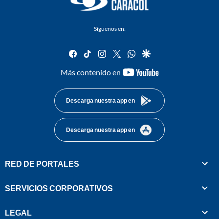
Síguenos en:
facebook
tiktok
instagram
twitter
whatsapp
google
youtube-
Más contenido en
footer
Descarga nuestra app en
Descarga nuestra app en
RED DE PORTALES
SERVICIOS CORPORATIVOS
LEGAL