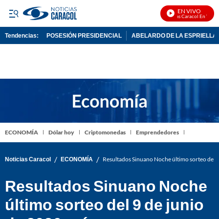
EN VIVO
Noticias Caracol En Vivo
Tendencias:
POSESIÓN PRESIDENCIAL
ABELARDO DE LA ESPRIELLA
PUBLICIDAD
ECONOMÍA
Dólar hoy
Criptomonedas
Emprendedores
/
/
Noticias Caracol
ECONOMÍA
Resultados Sinuano Noche último sorteo del 
Resultados Sinuano Noche
último sorteo del 9 de junio