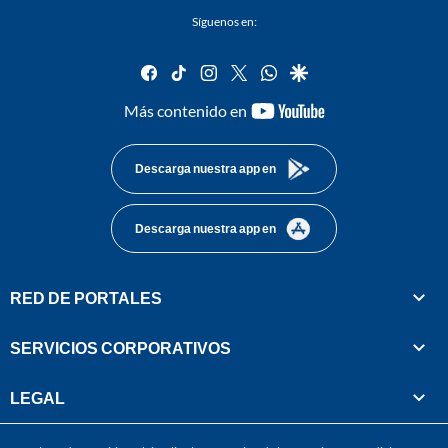
Síguenos en:
facebook
tiktok
instagram
twitter
whatsapp
google
youtube-
Más contenido en
footer
Descarga nuestra app en
Descarga nuestra app en
RED DE PORTALES
SERVICIOS CORPORATIVOS
LEGAL