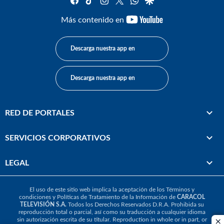
youtube-
Más contenido en
footer
Descarga nuestra app en
Descarga nuestra app en
RED DE PORTALES
SERVICIOS CORPORATIVOS
LEGAL
El uso de este sitio web implica la aceptación de los
Términos y
condiciones
y
Políticas de Tratamiento de la Información
de
CARACOL
TELEVISIÓN S.A.
Todos los Derechos Reservados D.R.A. Prohibida su
reproducción total o parcial, así como su traducción a cualquier idioma
sin autorización escrita de su titular. Reproduction in whole or in part, or