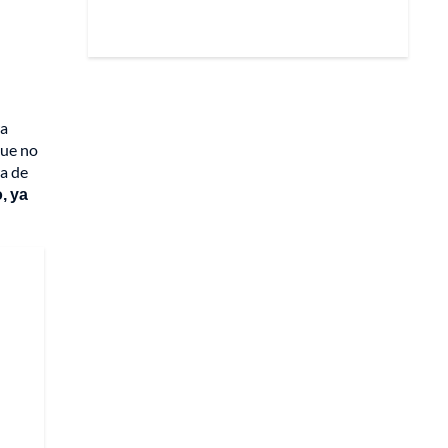
ra
que no
a de
, ya