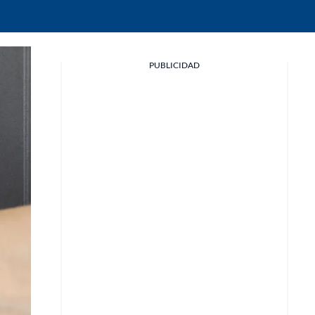
Facebook
PUBLICIDAD
X
Whatsapp
Copiar enlace
Telegram
LinkedIn