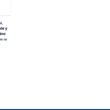
l,
te y
sino
ue se