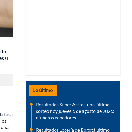
 de
s si
Lo último
Resultados Super Astro Luna, último
sorteo hoy jueves 6 de agosto de 2026:
la tasa
números ganadores
 los
n una
Resultados Lotería de Bogotá último