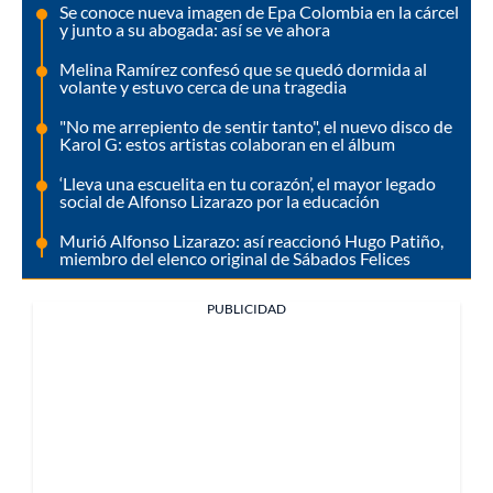
Se conoce nueva imagen de Epa Colombia en la cárcel
y junto a su abogada: así se ve ahora
Melina Ramírez confesó que se quedó dormida al
volante y estuvo cerca de una tragedia
"No me arrepiento de sentir tanto", el nuevo disco de
Karol G: estos artistas colaboran en el álbum
‘Lleva una escuelita en tu corazón’, el mayor legado
social de Alfonso Lizarazo por la educación
Murió Alfonso Lizarazo: así reaccionó Hugo Patiño,
miembro del elenco original de Sábados Felices
PUBLICIDAD