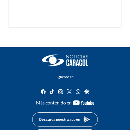
Síguenos en:
facebook
tiktok
instagram
twitter
whatsapp
google
youtube-
Más contenido en
footer
Descarga nuestra app en