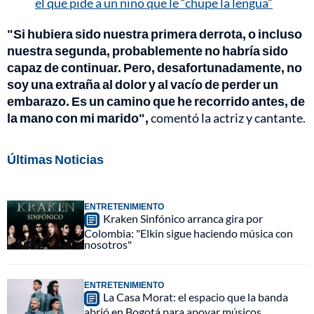
el que pide a un niño que le “chupe la lengua”
"Si hubiera sido nuestra primera derrota, o incluso
nuestra segunda, probablemente no habría sido
capaz de continuar. Pero, desafortunadamente, no
soy una extraña al dolor y al vacío de perder un
embarazo. Es un camino que he recorrido antes, de
la mano con mi marido",
comentó la actriz y cantante.
Últimas Noticias
ENTRETENIMIENTO
Kraken Sinfónico arranca gira por
Colombia: "Elkin sigue haciendo música con
nosotros"
ENTRETENIMIENTO
La Casa Morat: el espacio que la banda
abrió en Bogotá para apoyar músicos