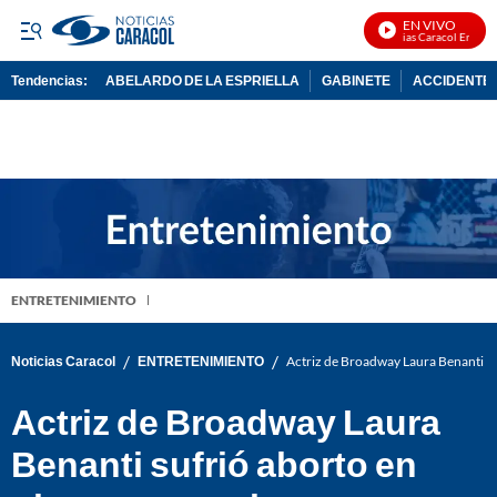
EN VIVO
Noticias Caracol En Vivo
Tendencias:
ABELARDO DE LA ESPRIELLA
GABINETE
ACCIDENTE 
PUBLICIDAD
ENTRETENIMIENTO
/
/
Noticias Caracol
ENTRETENIMIENTO
Actriz de Broadway Laura Benanti su
Actriz de Broadway Laura
Benanti sufrió aborto en