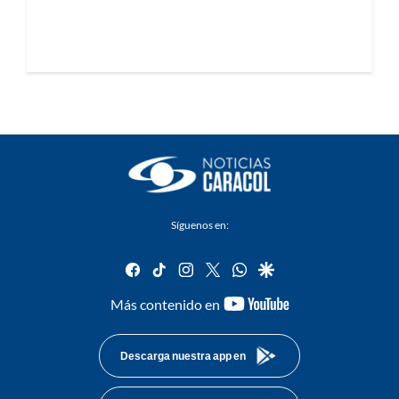
Síguenos en:
facebook
tiktok
instagram
twitter
whatsapp
google
youtube-
Más contenido en
footer
Descarga nuestra app en