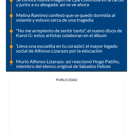
y junto a su abogada: así se ve ahora
Melina Ramírez confesó que se quedó dormida al
volante y estuvo cerca de una tragedia
"No me arrepiento de sentir tanto", el nuevo disco de
Karol G: estos artistas colaboran en el álbum
‘Lleva una escuelita en tu corazón’, el mayor legado
social de Alfonso Lizarazo por la educación
Murió Alfonso Lizarazo: así reaccionó Hugo Patiño,
miembro del elenco original de Sábados Felices
PUBLICIDAD