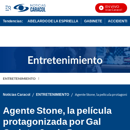
EN VIVO
Noticias Caracol En Viv
Tendencias:
ABELARDO DE LA ESPRIELLA
GABINETE
ACCIDENTE 
PUBLICIDAD
ENTRETENIMIENTO
/
/
Noticias Caracol
ENTRETENIMIENTO
Agente Stone, la película protagoni
Agente Stone, la película
protagonizada por Gal