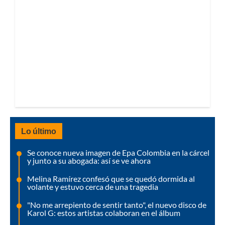
Lo último
Se conoce nueva imagen de Epa Colombia en la cárcel
y junto a su abogada: así se ve ahora
Melina Ramírez confesó que se quedó dormida al
volante y estuvo cerca de una tragedia
"No me arrepiento de sentir tanto", el nuevo disco de
Karol G: estos artistas colaboran en el álbum