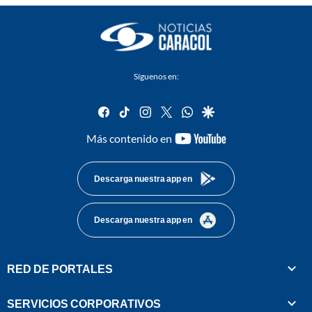
Síguenos en:
facebook
tiktok
instagram
twitter
whatsapp
google
youtube-
Más contenido en
footer
Descarga nuestra app en
Descarga nuestra app en
RED DE PORTALES
SERVICIOS CORPORATIVOS