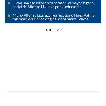
‘Lleva una escuelita en tu corazón’, el mayor legado
social de Alfonso Lizarazo por la educación
Murió Alfonso Lizarazo: así reaccionó Hugo Patiño,
miembro del elenco original de Sábados Felices
PUBLICIDAD