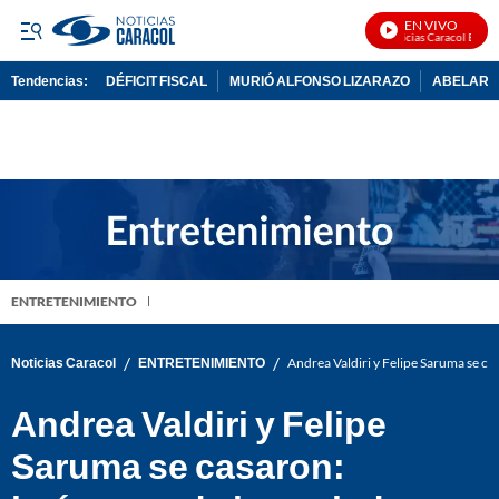
EN VIVO
Noticias Caracol En Vivo
Tendencias:
DÉFICIT FISCAL
MURIÓ ALFONSO LIZARAZO
ABELARDO
PUBLICIDAD
ENTRETENIMIENTO
/
/
Noticias Caracol
ENTRETENIMIENTO
Andrea Valdiri y Felipe Saruma se ca
Andrea Valdiri y Felipe
Saruma se casaron: