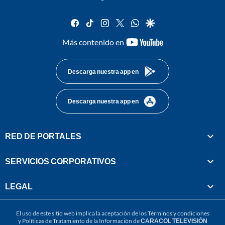
facebook
tiktok
instagram
twitter
whatsapp
google
youtube-
Más contenido en
footer
Descarga nuestra app en
Descarga nuestra app en
RED DE PORTALES
SERVICIOS CORPORATIVOS
LEGAL
El uso de este sitio web implica la aceptación de los
Términos y condiciones
y
Políticas de Tratamiento de la Información
de
CARACOL TELEVISIÓN