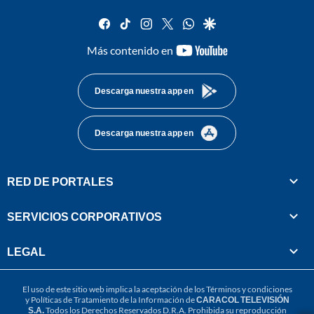
facebook
tiktok
instagram
twitter
whatsapp
google
youtube-
Más contenido en
footer
Descarga nuestra app en
Descarga nuestra app en
RED DE PORTALES
SERVICIOS CORPORATIVOS
LEGAL
El uso de este sitio web implica la aceptación de los
Términos y condiciones
y
Políticas de Tratamiento de la Información
de
CARACOL TELEVISIÓN
S.A.
Todos los Derechos Reservados D.R.A. Prohibida su reproducción