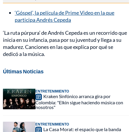
‘Góspel’, la película de Prime Video en la que
participa Andrés Cepeda
‘La ruta púrpura’ de Andrés Cepeda es un recorrido que
inicia en su infancia, pasa por su juventud y llega a su
madurez. Canciones en las que explica por qué se
dedicó a la música.
Últimas Noticias
ENTRETENIMIENTO
Kraken Sinfónico arranca gira por
Colombia: "Elkin sigue haciendo música con
nosotros"
ENTRETENIMIENTO
La Casa Morat: el espacio que la banda